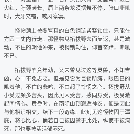
火红，脖颈颇长，唇上两条龙须摆舞不停，张口嘶吼
时，犬牙交错，威风凛凛。
怪物颈上被婴臂粗的白色钢链紧紧锁住，只能在
方圆三丈内行走。那怪物见拓拔野去而复返，甚是激
动，不住的朝他冲来，被钢锁勒住，仰首奋蹄，嘶吼
不已。
拓拔野毕竟年幼，又未曾见过这等灵兽，不知吉
凶，心中不免忐忑。但是见它为巨锁所缚，眼巴巴的
瞧着他，不住的悲鸣，不由起了怜悯之心。拓拔野从
小受过颇多苦头，因此见人受苦，感同身受，极易激
起同情心。黄昏时，在南际山顶邂逅神农，便是因此
与他相识相交，结下一段奇缘。此刻见这怪物囚于潭
底，将心比心，倘若自己被囚禁于此处，纵使不被淹
死，那也要被活活郁闷死。