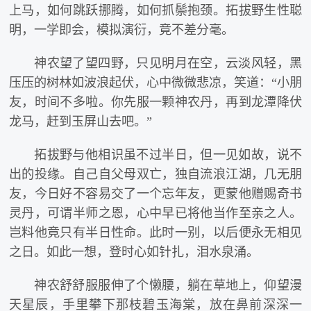
上马，如何跳跃挪腾，如何抓鬃抱颈。拓拔野生性聪
明，一学即会，模拟演衍，竟不差分毫。
神农望了望四野，只见明月在空，云淡风轻，黑
压压的树林如波浪起伏，心中微微悲凉，笑道：“小朋
友，时间不多啦。你先服一颗神农丹，再到龙潭降伏
龙马，赶到玉屏山去吧。”
拓拔野与他相识虽不过半日，但一见如故，说不
出的投缘。自己自父母双亡，独自流浪江湖，几无朋
友，今日好不容易交了一个忘年友，更蒙他赠赐奇书
灵丹，可谓半师之恩，心中早已将他当作至亲之人。
岂料他竟只有半日性命。此时一别，以后便永无相见
之日。如此一想，登时心如针扎，泪水泉涌。
神农舒舒服服伸了个懒腰，躺在草地上，仰望漫
天星辰，手里攀下那枝碧玉海棠，放在鼻前深深一