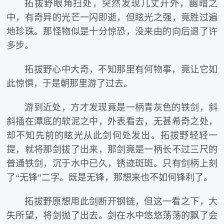
拓拔野眼角扫处，突然发现几丈开外，幽暗之
中，有奇异的光芒一闪即逝，但眩光之强，竟胜过遍
地珍珠。那怪物似是十分惊恐，没来由的向后退了许
多步。
拓拔野心中大奇，不知那里有何物事，竟让它如
此惊惧，于是朝那里游了过去。
游到近处，方才发现竟是一柄青灰色的铁剑，斜
斜插在潭底的软泥之中，外表看去，无甚希奇之处，
却不知先前的眩光从此剑何处发出。拓拔野轻轻一
提，就将那剑拔了出来，那剑竟是一柄长不过三尺的
普通铁剑，沉于水中已久，锈迹斑斑。只有剑柄上刻
了“无锋”二字。既是无锋，那想来也不如何锋利了。
拓拔野原想用此剑断开钢链，但这一看之下，大
失所望，将剑抛了出去。剑在水中悠悠荡荡的飘了会