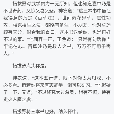
拓拔野对武学内力一无所知，但也知道囊中乃是
不世奇药，又惊又喜又悲。神农道：“这三本书中最让
我得意的乃是《百草注》，世间奇花异草，属性功
效，相克相生之法，都略有备注。小朋友，你对草药
颇有天分，很合我的胃口，这本书送给你，也是再好
不过的事。”他面容一正，正色道：“只是有句话你当
牢记在心。百草注乃是救人之书，万万不可用于害
人。”
拓拔野点头称是。
神农道：“这本五行谱，眼下对你太为艰深，不
必多看。倘若你将来有志武学，倒可以研习。”他迟疑
了一下，又道；“不过终究太过深奥，稍有不慎，便有
走火入魔之虞。”
拓拔野将三本书包好，纳入怀中。