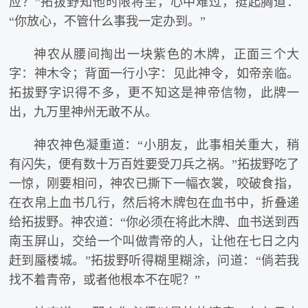
应？”拓拔野知他时限将至，心中难过，挺起胸道：
“你放心，不管什么事我一定办到。”
神农从腰间掏出一块紫色的木牌，正面三个大
字：神木令；背面一行小字：见此神令，如帝亲临。
拓拔野字识得不多，更不知这是神帝信物，此牌一
出，九万里神州无敢不从。
神农神色凝重道：“小朋友，此事相关重大，稍
有闪失，便有数十万百姓要受刀兵之祸。”拓拔野吃了
一惊，刚要相问，神农已撕下一幅衣裳，咬破食指，
在衣帛上血书几行，然后将木牌包在血书中，折叠递
给拓拔野。神农道：“你必须在将此木牌、血书送到西
南玉屏山，交给一个叫做青帝的人，让他在七日之内
赶到蜃楼城。”拓拔野听得糊里糊涂，问道：“倘若我
找不着青帝，或者他根本不在呢？”