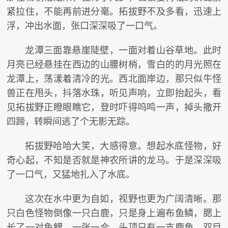
紧拉住，不能再前进分毫。拓拔野不及多看，迅速上
浮，冲出水面，张口深深吸了一口气。
龙潭三面靠悬崖陡壁，一面对着山谷草地。此时
月亮已经悬挂在西边的山腰树梢，雪白的的月光照在
龙潭上，荡漾着清冷的光。西北面岸边，那只似牛怪
兽正在甩头，抖落水珠，听见声响，立即抬起头，看
见拓拔野正瞪眼瞧它，登时吓得呜鸣一声，掉头撒开
四蹄，转瞬间逃了个无影无踪。
拓拔野哈哈大笑，大感得意。想起水底怪物，好
奇心起，不知是否就是神农所讲的龙马。于是深深吸
了一口气，又猛地扎入了水底。
这次在水中更为自如，视野也更为广阔清晰。那
只白色怪物倒像一只白鹿，只是身上遍布鱼鳞，腮上
长了一对鱼鳃，一张一合。头顶只有一支鹿角，双目