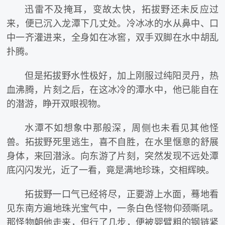
迅雷不及掩耳，变故太快，拓拔野还未反应过
来，便已沉入龙潭下几丈处。冷冰冰的水从鼻中、口
中一齐灌进来，全身如在冰窖，双手双脚在水中胡乱
扑腾。
但是拓拔野水性极好，加上刚服过纯阳灵丹，热
血沸腾，片刻之后，在这冰冷的潭水中，他已能自在
的潜游，睁开双眼视物。
水潭不如想象中那般深，周侧也未看见其他怪
兽。拓拔野死里逃生，喜不自胜，在水里惬意的舒展
身体，来回潜泳。向东游了片刻，突然发现不远处潭
底闪闪发光，近了一看，竟是满地珍珠，交相辉映。
拓拔野一口气已经将尽，正要游上水面，蓦地看
见东南方遍地珠光宝气中，一条白色怪物仰颈嘶吼。
那怪物朝他走来，但行了几步，便被婴臂粗的钢链紧