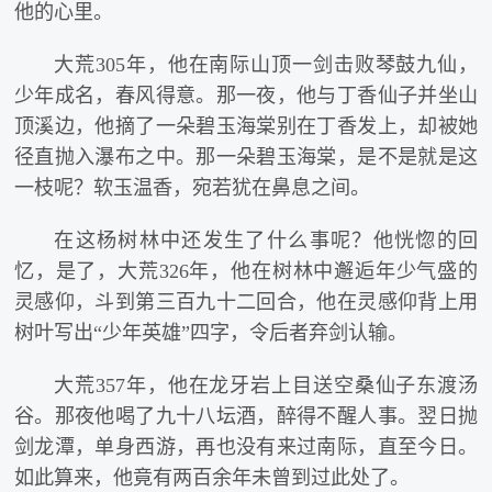
他的心里。
大荒305年，他在南际山顶一剑击败琴鼓九仙，
少年成名，春风得意。那一夜，他与丁香仙子并坐山
顶溪边，他摘了一朵碧玉海棠别在丁香发上，却被她
径直抛入瀑布之中。那一朵碧玉海棠，是不是就是这
一枝呢？软玉温香，宛若犹在鼻息之间。
在这杨树林中还发生了什么事呢？他恍惚的回
忆，是了，大荒326年，他在树林中邂逅年少气盛的
灵感仰，斗到第三百九十二回合，他在灵感仰背上用
树叶写出“少年英雄”四字，令后者弃剑认输。
大荒357年，他在龙牙岩上目送空桑仙子东渡汤
谷。那夜他喝了九十八坛酒，醉得不醒人事。翌日抛
剑龙潭，单身西游，再也没有来过南际，直至今日。
如此算来，他竟有两百余年未曾到过此处了。