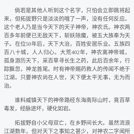
倘若是其他人听到这个名字，只怕会立即跳将起
来，但拓拔野只是淡淡的哦了一声，没有任何反应。
这个老人乃是当今天下的天子神帝，神农氏。神农两
百多年前便已无敌天下，斩妖除魔，被五大族奉为天
子。在位50年后，天下大治，百姓安居乐业。五族四
百八十城，人人归心。大荒402年，神农离神帝城，
孤身游历天下，采百草寻长生之药，此后百余年，行
踪飘忽，神龙首尾。时有神帝赐药救人的传闻不绝于
江湖。只要神农尚在人世，天下便太平无事，无为而
治。
谁料威镇天下的神帝路经东海南际山时，竟百草
毒发，经脉迸坏，硬化如岩。
拓拔野自小父母双亡，在乡野间长大。虽然流浪
江湖数年，但对天下之事知之甚少，对神农二字闻所