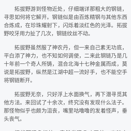
拓拔野游到怪物近处，仔细端详那粗大的钢链，
寻思如何将它解开。钢链似是由百炼精钢与其他东西
合炼成，在珍珠耀射下，闪烁着淡红色的光泽。拓拔
野咬牙用力扯了几次，钢链纹丝不动。
拓拔野虽然服了神农丹，但一来自己素无功底，
平白添了神力，也不知如何调使，二来此钢链乃是几
十年前一个奇人所铸，混合北海十七种金属而成，莫
说是拓拔野，纵然是江湖中超一流好手，也不能空手
将钢链断开。
拓拔野无奈，只好浮上水面换气，再下潜寻觅其
他方法。来回试了十余次，终究没有发现什么法子。
那怪物似乎也颇为沮丧，嘴里咕噜噜的发着怪声，垂
头丧气。