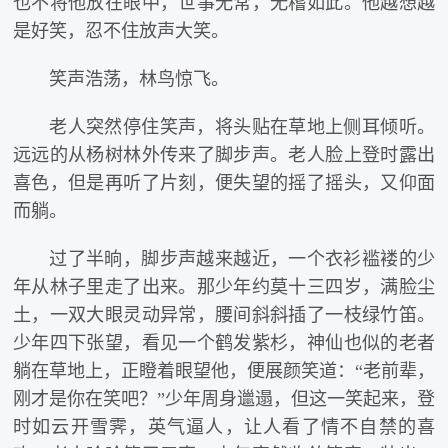
也不将他放在眼中，世事无常，无稽如此。他越想越
是好笑，忍不住放声大笑。
笑声浩荡，林鸟惊飞。
老人突然停住笑声，将头贴在草地上侧耳倾听。
远远的从杨树林外传来了脚步声。老人脸上登时露出
喜色，但是再听了片刻，便失望的摇了摇头，又仰面
而躺。
过了半晌，脚步声越来越近，一个衣衫褴褛的少
年从林子里走了出来。那少年约莫十三四岁，满脸尘
土，一双大眼灵动异常，腰间斜斜插了一枝绿竹笛。
少年四下张望，看见一个鹤发紫杉，神仙也似的老者
躺在草地上，正瞪着眼望他，便展颜笑道：“老前辈，
刚才是你在笑吧？”少年周身邋遢，但这一笑起来，登
时如云开雪霁，英气逼人，让人看了情不自禁的喜