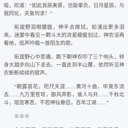
吸，叹道：“如此良辰美景，岂能辜负。日月星辰，与
我同化，夫复何求！”
拓拔野泪眼朦胧，伸手去擦拭，却涌出更多泪
来。迷蒙中看见一颗斗大的流星缓缓划过。神农没再
看他，低声吟唱一首陌生的歌。
拓拔野心中悲痛，跪下朝神农叩了三个响头，转
身大踏步向山下走去。一直走到半山腰，依然听见神
农断断续续的歌声。
“朝露昙花，咫尺天涯……黄河十曲，毕竟东流
去……九万里苍穹，御风弄影，谁人与共……千秋北
斗，瑶宫寒苦，不若神仙眷侣，百年江湖……”
※※※