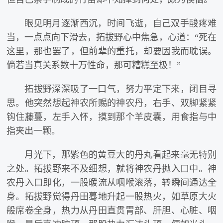
眼见明月逐渐西沉，时间飞逝，自己双手酸疼难
当，一点点向下滑去，拓拔野心中焦急，心道：“死在
这里，那也罢了，但前辈的重托，却要因我而耽误。
倘若当真关系数十万性命，那可糟糕至极！”
拓拔野深深吸了一口气，努力平定下来，闭目寻
思。他突然想起神农所赐的神农丹，右手、双脚紧紧
钩住藤蔓，左手入怀，摸到那个羊皮囊，用食指与中
指夹出一颗。
月光下，那紫色的黄豆大的丹丸看起来毫无特别
之处。拓拔野来不及细想，就将神农丹抛入口中。神
农丹入口即化，一股暖流从咽喉滚落，转瞬间通达全
身。拓拔野觉得丹田蓦地升起一股热火，如草原大火
般席卷全身，热力从丹田直贯胃部、肝胆、心脏、咽