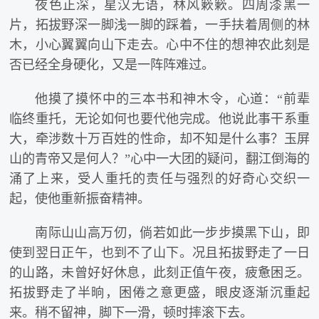
夜色正深，星汉无语，林风簌簌。四周漆黑一
片，拓拔野深一脚浅一脚的踩着，一手扶着周侧的林
木，小心翼翼向山下走去。心中不住的想神农此刻是
否已经全身硬化，又是一阵阵难过。
他摸了摸怀中的三本书和神木令，心道：“前辈
临终重托，无论如何也要代他完成。他说此事干系重
大，牵涉数十万百姓的性命，却不知是什么事？玉屏
山的青帝又是何人？”心中一大团的疑问，翻江倒海的
涌了上来，受人重托的责任与强烈的好奇心交织一
起，使他重新振奋精神。
南际山山高万仞，倘若如此一步步摸黑下山，即
使到翌日正午，也到不了山下。况且拓拔野走了一日
的山路，未曾好好休息，此刻正值午夜，疲惫困乏。
拓拔野走了半晌，困倦之意更盛，眼皮逐渐沉重起
来。稍不留神，脚下一滑，顿时摔滚下去。