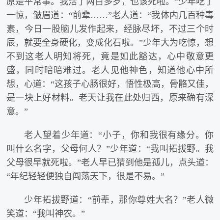
原是平常事。我活了两百多岁，也该死啦。”少年吃了
一惊，皱眉道：“前辈……”老人道：“我体内几百种毒
素，今日一股脑儿发作起来，经脉尽坏，不过三个时
辰，就要全身硬化，变成化石啦。”少年大为吃惊，想
不到这老人明知将死，竟是如此豁达，心中敬意更
盛，同时暗暗难过。老人见他神色，知道他心中所
想，心道：“这孩子心肠很好，悟性极高，骨骼又佳，
是一块上好材料。老天让我在此处归西，原来确有深
意。”
老人望着少年道：“小子，你和我很有缘分。你
叫什么名字，父母何人？”少年道：“我叫拓拔野。我
父母很早就死啦。”老人早已猜到他是孤儿，点头道：
“年纪轻轻便独自闯荡天下，很是不易。”
少年拓拔野道：“前辈，那你尊姓大名？”老人微
笑道：“我叫神农。”