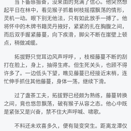
当下备感振奋，没来由的充满了信心。他突然想
起平日在林中，看见猴子抓着树枝摇摆飘荡的情形，
灵机一动。眼下别无他法，只有如此放手一搏了。他
将怀中的木牌书籍灵丹掖好，紧紧的扎在胸腹之间，
而后双手握紧藤蔓，向下疾滑，脚尖不断在崖壁上顿
点，稍做减缓。
拓拔野只觉耳边风声呼呼，，枝桠藤蔓不断的刮
打在脸上，身上，抽得生疼。但生死关头，也顾不得
许多了。一边低头下望，瞧见藤蔓已经接近末梢，连
忙伸手抓住其他藤蔓，身体一荡，继续下滑。
过了盏茶工夫，拓拔野已经颇为熟练，藤蔓转换
之间，竟也悠忽飘荡，破有猴子从容之态。他心中既
是紧张又是兴奋，禁不住大声呼喊、啸歌。
不料还未欢喜多久，便有陡变突生。距离龙潭仅