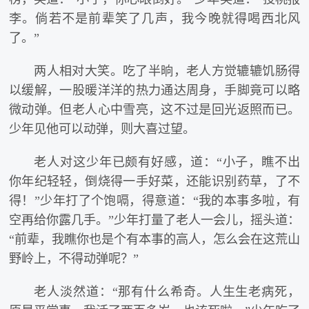
李。倘若不是前辈笑了几声，我今晚就得喝西北风
了。”
两人相对大笑。吃了半晌，老人方觉辘辘饥肠得
以缓解，一股暖洋洋的热力通达周身，手脚竟可以略
微动弹。但老人心中雪亮，这不过是回光返照而已。
少年见他可以动弹，则大喜过望。
老人对这少年已颇有好感，道：“小子，瞧不出
你年纪轻轻，倒烧得一手好菜，还能识别药草，了不
得！”少年打了个饱嗝，得意道：“我的本事多啦，有
空再给你露几手。”少年打量了老人一会儿，摇头道：
“前辈，我瞧你也是个有本事的高人，怎么会在这荒山
野岭上，不得动弹呢？”
老人淡然道：“那有什么希奇。人生生老病死，