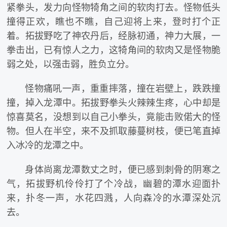
紧拳头，发力向怪物犄角之间的软肉打去。怪物低头
撞得正欢，瞧也不瞧，自己迎将上来，登时打个正
着。拓拔野吃了神农丹后，经脉初通，神力大展，一
拳击出，已有惊人之力，这犄角间的软肉又是怪物脆
弱之处，以强击弱，胜负立分。
怪物痛吼一声，重重摔落，撞在岩壁上，跌跌撞
撞，掉入龙潭中。拓拔野拳头火辣辣生疼，心中却是
惊喜莫名，没想到以自己小拳头，竟能击败偌大的怪
物。但人在半空，来不及抓取藤蔓树枝，便已笔直掉
入冰冷的龙潭之中。
身体尚离龙潭数丈之时，便已感到刺骨的阴寒之
气，拓拔野机伶伶打了个冷战，幽碧的潭水迎面扑
来，扑冬一声，水花四溅，人向森冷的水潭深处沉
去。