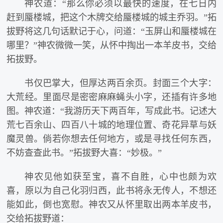
神农道：“那么你必须以最快的速度，在七日内
赶到蜃楼城，把这个木牌交给蜃楼城的城主乔羽。”拓
拔野将这几句话默记于心，问道：“玉屏山和蜃楼城在
哪里？”神农微微一笑，从怀中掏出一本羊皮书，交给
拓拔野。
书仅巴掌大，但厚达两百余页。封面三个大字：
大荒经。里面尽是密密麻麻蝇头小字，还插有许多地
图。神农道：“我游历天下两百年，写成此书。记述大
荒七百余山、四百八十城的地理位置、奇花异草与妖
魔灵兽。倘若你想去任何地方，或是寻找任何东西，
不妨查查此书。”拓拔野大喜：“妙极。”
神农见他如获至宝，喜不自胜，心中也颇为欢
喜，原以为自己化羽归西，此书将永无传人，不想还
能如此，倒也宽慰。神农又从怀里取出两本羊皮书，
交给拓拔野道：