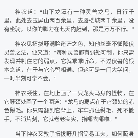
神农道：“山下龙潭有一种灵兽龙马，日行千
里。此处去玉屏山两百余里，去蜃楼城两千余里，没
有坐骑，以你的脚力在七天内赶到，那是万万不行。”
神农见拓拔野满脸迷茫之色，知他丝毫不懂降伏
灵兽之法，便又道：“每种灵兽都有弱处可制，你只需
发现并制住它的弱点，它就乖乖听命。不过伏兽的根
本之道，在于与它心智相通。但这可是一门大学问，
一时半刻可学不会。”
神农顿住，在地上画了一只龙头马身的怪物，在
它脖颈处画了一个圈道：“龙马的弱点在于它颈处的赤
色鬃毛。你只需翻到它背上，牢牢抓住鬃毛，死不撒
手，不消片刻，它就老老实实，指哪去哪啦。”
当下神农又教了拓拔野几招简易工夫，如何腾身