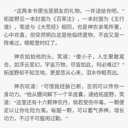
“这两本书便当是朋友的礼物，一并送给你吧。”
拓拔野见一本封面为《百草注》，一本封面为《五行
谱》，笔迹与《大荒经》相同，也是神农亲笔所著，
心中欢喜，但突然明白这是他临终遗物，不由又是一
阵难过，眼眶登时红了。
神农拍拍他的头，笑道：“傻小子，人生聚散离
合，如浮云变幻，宇宙万物，尽皆如此，何必难过？”
拓拔野却不知怎地，更是悲从心来，泪水夺眶而出。
神农叹道：“可惜我经脉已断，否则可以传你一
身功力。”他从腰间解下一个羊皮囊，递给拓拔野，笑
道：“这里还有十六颗神农丹，倘若受伤中毒，一颗便
足以让你化险为夷。每服一颗，可以蓄气养神，增长
功力，不过不可服用过勤。”