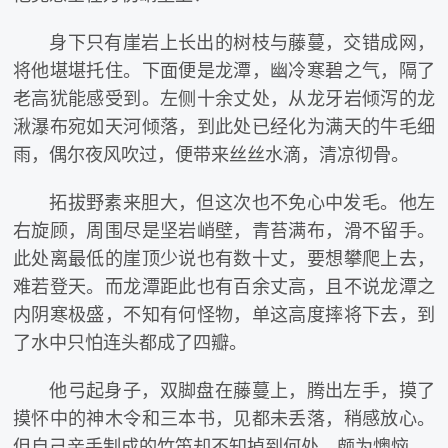
身下只有崖岩上长出的树枝与藤蔓，交错成网，
将他堪堪托住。下面便是龙潭，幽冷寒碧之气，隔了
老高犹能感受到。左侧十余丈处，从龙牙岩倾泻的龙
湫瀑布宛如天河倾落，到此处已经化为满天的牛毛细
雨，偶尔夜风吹过，便带来丝丝水滴，清凉彻骨。
拓拔野素来胆大，但这次也不免心中发毛。他左
右旋顾，周围尽是坚岩峭壁，青苔满布，滑不留手。
此处离最低的崖顶少说也有数十丈，要想攀爬上去，
难若登天。而龙潭距此也有百余丈高，且不说龙潭之
内阴寒极盛，不知有何怪物，单这高度摔将下去，到
了水中只怕连头都成了四瓣。
他弓起身子，双脚盘在藤蔓上，腾出左手，摸了
摸怀中的神木令和三本书，见都未丢落，稍感放心。
但自己亲手制成的竹笛却不知掉到何处，颇为懊恼。