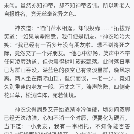
未闻。虽然亦知神帝，却不知神帝名讳。所以听老人
自报姓名，竟无丝毫诧异之色。
神农道：“咱们萍水相逢，却很投缘……”拓拔野
笑道：“如果前辈愿意，我们便是朋友。”神农哈哈大
笑：“我已经有一百多年没有朋友啦。想不到将死之
际，竟然交了一个好朋友。”他心中舒畅，笑声中不带
任何凌厉劲道，但也震得树叶簌簌飘落。此时落日早
已为群山吞没，湛蓝色的夜空已有淡淡星群，晚风凉
爽。两人坐在南际山顶，侃侃而谈，一老一少，竟如
久别重逢的老友一般。万丈之下，涛声隐隐，四侧奇
花异草，松涛阵阵，宛若仙境。
神农觉得周身又开始逐渐冰冷僵硬，顷刻间双脚
已经无法动弹，心知不消一个时辰，便要化为硬石，
当下道：“小朋友，我有一事相托，不知你能否答