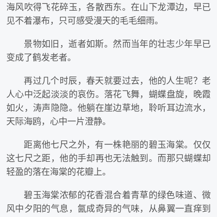
海风吹得飞花碎玉，各散西东。在山下龙潭边，早已
见不着瀑布，只可感受漫天的毛毛细雨。
景物如旧，逝者如斯。然而当年的壮志少年早已
变成了鹤发老者。
再过几个时辰，春天就要过去，他的人生呢？老
人心中泛起淡淡的哀伤。落花飞舞，蝴蝶盘旋，晚霞
如火，涛声隐隐。他躺在崖边草地，聆听耳边流水，
天际海鸥，心中一片澄静。
距离他七尺之外，有一株艳丽的碧玉海棠。仅仅
这七尺之距，他的手却再也无法触到。而那只蝴蝶却
轻盈的落在海棠的花瓣上。
碧玉海棠浓郁的花香混合着青草的绿色味道、微
风中夕阳的气息，氤成奇异的气味，从鼻翼一直痒到