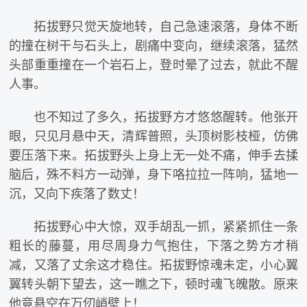
拓拔野只觉天旋地转，自己急速滚落，身体不断
的撞在树干与石头上，剧痛中变向，继续滚落，猛然
头部重重撞在一个岩石上，登时晕了过去，就此不醒
人事。
也不知过了多久，拓拔野方才悠悠醒转。他张开
眼，只见月悬中天，清辉普照，头顶树影枝桠，仿佛
要压落下来。拓拔野头上身上无一处不痛，伸手去揉
脑后，殊不料方一动弹，身下咯拉拉一阵响，猛地一
沉，又向下疾落了数丈！
拓拔野心中大惊，双手胡乱一抓，紧紧抓住一条
粗长的藤蔓，用尽周身力气抱住，下落之势方才稍
减，又落了丈余这才稳住。拓拔野惊魂未定，小心翼
翼转头朝下望去，这一瞧之下，顿时魂飞魄散。原来
他竟悬空在万仞峭壁上！