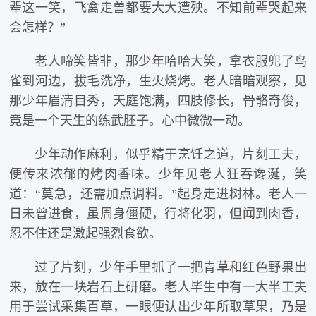
辈这一笑，飞禽走兽都要大大遭殃。不知前辈哭起来
会怎样？”
老人啼笑皆非，那少年哈哈大笑，拿衣服兜了鸟
雀到河边，拔毛洗净，生火烧烤。老人暗暗观察，见
那少年眉清目秀，天庭饱满，四肢修长，骨骼奇俊，
竟是一个天生的练武胚子。心中微微一动。
少年动作麻利，似乎精于烹饪之道，片刻工夫，
便传来浓郁的烤肉香味。少年见老人狂吞谗涎，笑
道：“莫急，还需加点调料。”起身走进树林。老人一
日未曾进食，虽周身僵硬，行将化羽，但闻到肉香，
忍不住还是激起强烈食欲。
过了片刻，少年手里抓了一把青草和红色野果出
来，放在一块岩石上研磨。老人毕生中有一大半工夫
用于尝试采集百草，一眼便认出少年所取草果，乃是