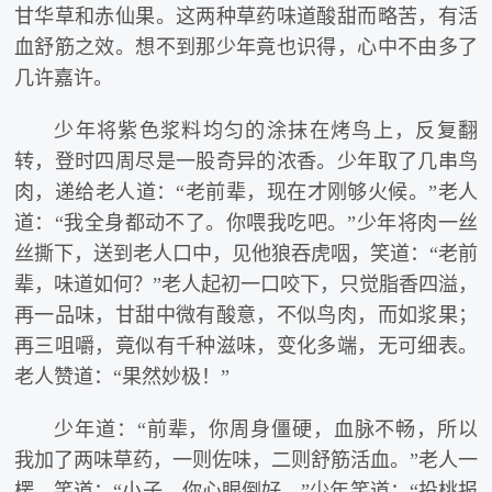
甘华草和赤仙果。这两种草药味道酸甜而略苦，有活
血舒筋之效。想不到那少年竟也识得，心中不由多了
几许嘉许。
少年将紫色浆料均匀的涂抹在烤鸟上，反复翻
转，登时四周尽是一股奇异的浓香。少年取了几串鸟
肉，递给老人道：“老前辈，现在才刚够火候。”老人
道：“我全身都动不了。你喂我吃吧。”少年将肉一丝
丝撕下，送到老人口中，见他狼吞虎咽，笑道：“老前
辈，味道如何？”老人起初一口咬下，只觉脂香四溢，
再一品味，甘甜中微有酸意，不似鸟肉，而如浆果；
再三咀嚼，竟似有千种滋味，变化多端，无可细表。
老人赞道：“果然妙极！”
少年道：“前辈，你周身僵硬，血脉不畅，所以
我加了两味草药，一则佐味，二则舒筋活血。”老人一
楞，笑道：“小子，你心眼倒好。”少年笑道：“投桃报