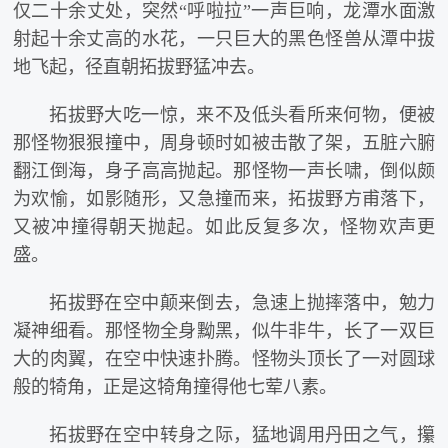
仅二十余丈处，突然“呼啦拉”一声巨响，龙潭水面激
射起十余丈高的水花，一只巨大的黑色怪兽从潭中拔
地飞起，径直朝拓拔野猛冲去。
拓拔野大吃一惊，来不及低头看所来何物，便被
那怪物狠狠撞中，周身顿时如被击散了架，五脏六腑
翻江倒海，身子高高抛起。那怪物一声长啸，倒似颇
为欢愉，如影随形，又急撞而来，拓拔野方甫落下，
又被冲撞得朝天抛起。如此反复多次，怪物欢声更
盛。
拓拔野在空中颠来倒去，急速上抛摔落中，勉力
凝神细看。那怪物全身黝黑，似牛非牛，长了一双巨
大的肉翼，在空中快速扑腾。怪物头顶长了一对圆球
般的犄角，正是这犄角撞得他七荤八素。
拓拔野在空中转身之际，猛地调用丹田之气，攥