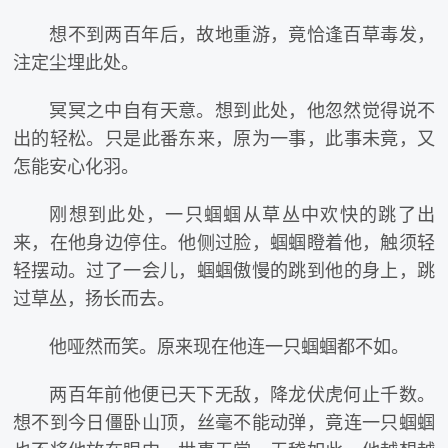
想不到两百年后，故地重游，竟恰逢百草毒发，
注定尘埋此处。
冥冥之中自有天意。想到此处，他忽然觉得说不
出的轻松。只是此番东来，原为一事，此事未竟，又
怎能安心化羽。
刚想到此处，一只蝈蝈从草丛中欢快的跳了出
来，在他身边停住。他侧过脸，蝈蝈瞪着他，触须轻
轻摆动。过了一会儿，蝈蝈傲慢的跳到他的身上，跳
过草丛，扬长而去。
他哑然而笑。原来现在他连一只蝈蝈都不如。
两百年前他便已天下无敌，降龙伏虎何止千数。
想不到今日僵卧山顶，丝毫不能动弹，竟连一只蝈蝈