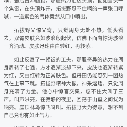
喉，最后直冲脑顶。那股热力汇达头顶，便如当头一
个焦雷，在头顶炸开。拓拔野忍不住啊的一声张口呼
喊，一道紫色的气体竟然从口中喷出。
拓拔野又惊又奇，只觉周身无处不热，低头看
去，双臂皮肤竟如波浪般起伏，仿佛下面有惊涛骇浪
一齐涌动。皮肤迅速由白转红，再转紫。
如此反复了一顿饭的工夫，那股奇异的热力在周
身周转了七遍，方才逐渐淡却下来。皮肤也逐渐转紫
为红，又由红转为正常肤色。但丹田仍能感到一团热
气在上窜下跳。拓拔野精神大振，神采熠熠，只觉周
身充满了力量。他心中惊喜交集，忍不住大叫了三
声。叫声洪亮，在寂静的夜里，回荡于山壑之间犹为
响亮。崖顶林鸟惊飞鸣叫。拓拔野大为得意，想不到
自己竟也有如此气力。