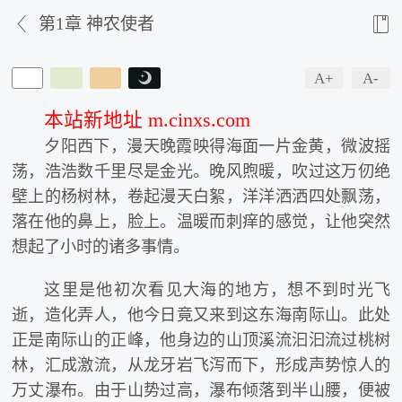


第1章 神农使者
A+
A-

本站新地址 m.cinxs.com
夕阳西下，漫天晚霞映得海面一片金黄，微波摇
荡，浩浩数千里尽是金光。晚风煦暖，吹过这万仞绝
壁上的杨树林，卷起漫天白絮，洋洋洒洒四处飘荡，
落在他的鼻上，脸上。温暖而刺痒的感觉，让他突然
想起了小时的诸多事情。
这里是他初次看见大海的地方，想不到时光飞
逝，造化弄人，他今日竟又来到这东海南际山。此处
正是南际山的正峰，他身边的山顶溪流汩汩流过桃树
林，汇成激流，从龙牙岩飞泻而下，形成声势惊人的
万丈瀑布。由于山势过高，瀑布倾落到半山腰，便被