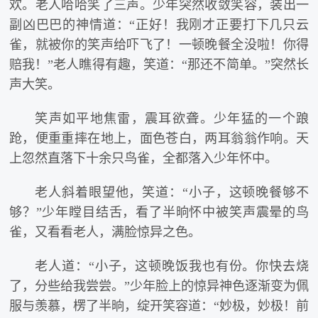
欢。老人哈哈笑了三声。少年突然收敛笑容，装出一
副凶巴巴的神情道：“正好！我刚才正要打下几只云
雀，就被你的笑声给吓飞了！一顿晚餐全没啦！你得
赔我！”老人瞧得有趣，笑道：“那还不简单。”突然长
声大笑。
笑声如平地焦雷，震耳欲聋。少年猛的一个踉
跄，便重重摔在地上，面色苍白，两耳翁翁作响。天
上忽然直落下十余只鸟雀，全都落入少年怀中。
老人斜着眼望他，笑道：“小子，这顿晚餐够不
够？”少年瞠目结舌，看了半晌怀中被笑声震晕的鸟
雀，又看看老人，满脸惊异之色。
老人道：“小子，这顿晚饭我也有份。你快去烧
了，分些给我尝尝。”少年脸上的惊异神色逐渐变为佩
服与羡慕，楞了半晌，绽开笑容道：“妙极，妙极！前