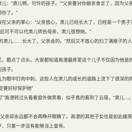
儿：“肃儿啊，可怜的孩子。”“父亲要对你娘亲食言了，因为父
你了。”
在父亲的掌心：“父亲放心，肃儿已经长大了，已经是一个男子
亲后可不可以代肃儿转告母亲，肃儿很想她。”
的肃儿……长大了，父亲会的。”然后又不放心的扫了满屋子的人
，都点了点头。大家都知道高澄最疼爱这个儿子不仅因为他是
的孩子。
为眼中钉肉中刺，这些人在肃儿的成长的道路上流下了很深的
定要好好保护她”
了”高澄转过头看着窗外微笑着，似乎真的看到了云瑶，“肃儿…
，父亲却永远都不会再睁开眼睛了。高澄的其他子女也是如此痛
，只差一步没有能够当上皇帝。