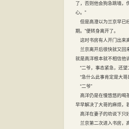
了，否则他会狗急跳墙，伤
心。”
但是高澄以为兰京早已经
期。”便转身离开了。
这时书房有人开门出来离
兰京离开后很快就又回来
就是高洋根本就不相信他
“二爷，事态紧急，还望
“急什么此事肯定是大哥
“二爷”
高洋仍是在慢悠悠的喝茶
早早解决了大哥的麻烦，
高洋在妻子的劝说下只好
兰京第二次进入书房，高