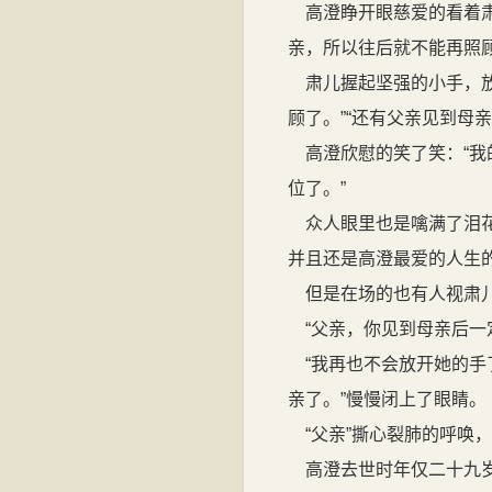
高澄睁开眼慈爱的看着肃
亲，所以往后就不能再照顾
肃儿握起坚强的小手，放
顾了。”“还有父亲见到母
高澄欣慰的笑了笑：“我
位了。”
众人眼里也是噙满了泪花
并且还是高澄最爱的人生
但是在场的也有人视肃儿
“父亲，你见到母亲后一
“我再也不会放开她的手
亲了。”慢慢闭上了眼睛。
“父亲”撕心裂肺的呼唤
高澄去世时年仅二十九岁