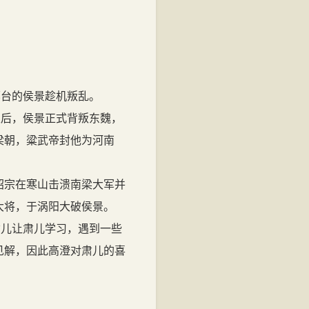
阅读至0%
邢台的侯景趁机叛乱。
天后，侯景正式背叛东魏，
梁朝，粱武帝封他为河南
绍宗在寒山击溃南梁大军并
大将，于涡阳大破侯景。
肃儿让肃儿学习，遇到一些
见解，因此高澄对肃儿的喜
。