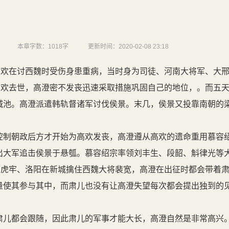
本章字数：
1018字
更新时间：
2020-02-08 23:18
高欢在讨西魏时受伤身患重病，当时身为司徒、河南大将军、大
高欢去世，高澄密不发丧迅速采取措施巩固自己的地位，。而五
城池。高澄派遣韩轨督诸军讨伐侯景。末几，侯景又投靠南朝的
制朝政后方才开始为高欢发丧，高澄遵从高欢的遗命重用慕容
出大军追击侯景于悬瓠。慕容绍宗率领刘丰生、段韶、斛律光等
下虎牢、洛阳在新城擒住西魏大将裴宽，高澄在出征时都会带着
量使其参与其中，而肃儿也没有让高澄失望每次都会提出独到的
儿都会跟随，因此肃儿的军事才能大长，高澄自然是非常高兴