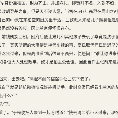
将军身份兼相国，封为齐王，并加殊礼，即赞拜不名、入朝不趋
谋改朝登基之事，但是天不遂人愿，当初在547年高澄在寒山之
自己的nu隶在东柏堂的厨房里干活，兰钦派人来给儿子赎身但是
澄仍然没有答应，因此兰京便怀恨在心。
前线凯旋回朝。回府后便让肃儿和其他孩子去玩了毕竟是孩子
去了，其实所谓的大事便是禅代东魏的事，高氏取代元氏是迟早
吃食过来，但是高澄看到后很是不高兴，便怒问：“谁让你进来
和各位大人处理政事，奴才是怕主公会饿，因此自作主张前来进
起来，出去吧。”高澄不耐的摆摆手让兰京下去了。
白了就是趁机勘察情况好趁机动手，此时高澄已经看出兰京的
出什么？”
杀气”。
重了。”于是便把人聚到一起吩咐道：“快去请二弟带人过来，现