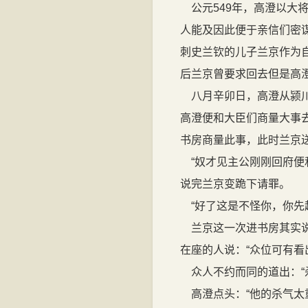
公元549年，高澄以大
人能及因此便于亲信们密
刺史兰钦的儿子兰京作为
后兰京曾要求回去但是高
八月辛卯日，高澄从颍川
高澄便和大臣们商量大事
书房商量此事，此时兰京送
“奴才见主公刚刚回府便
说完兰京变跪下请罪。
“好了这是不怪你，你先
兰京这一次进书房其实说
在座的人说：“众位可有看
众人不约而同的道出：“
高澄点头：“他的杀气太