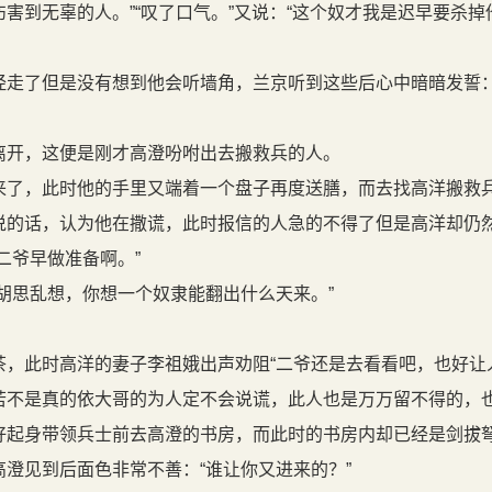
害到无辜的人。”“叹了口气。”又说：“这个奴才我是迟早要杀
走了但是没有想到他会听墙角，兰京听到这些后心中暗暗发誓：
开，这便是刚才高澄吩咐出去搬救兵的人。
了，此时他的手里又端着一个盘子再度送膳，而去找高洋搬救
说的话，认为他在撒谎，此时报信的人急的不得了但是高洋却仍
二爷早做准备啊。”
胡思乱想，你想一个奴隶能翻出什么天来。”
，此时高洋的妻子李祖娥出声劝阻“二爷还是去看看吧，也好让
若不是真的依大哥的为人定不会说谎，此人也是万万留不得的，也
起身带领兵士前去高澄的书房，而此时的书房内却已经是剑拔
澄见到后面色非常不善：“谁让你又进来的？”