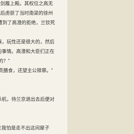
、剑履上殿。其权位之高无
战后虏获了当时南梁的徐州
遭到了高澄的拒绝，兰钦死
嘛，玩性还是很大的，然后
的事情。高澄和大臣们正在
的？”
贡膳食，还望主公赎罪。”
杀机，待兰京退出去后便对
在我怕是走不出这间屋子