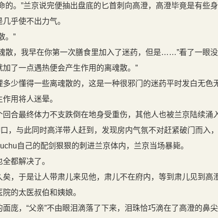
命的。”兰京说完便抽出盘底的匕首刺向高澄，高澄毕竟是有些
是几乎使不出力气。
散。”
魂散，我早在你第一次膳食里加入了迷药，但是……”看了一眼没
就加了一点遇热便会产生作用的离魂散。”
多少懂得一些离魂散的，这是一种很邪门的迷药平时发白无色
生作用将人迷晕。
回合最终体力不支跌倒在地身受重伤，其他人也被兰京陆续涌
澄的胸口，与此同时高洋带人赶到，发现房内气氛不对赶紧破门而入
ouchu自己的配剑狠狠的刺进兰京体内，兰京当场暴毙。
也全都解决了。
矣，于是让人带肃儿来见他，肃儿不在府内，等到肃儿见到高
医院的太医叔伯和姨娘。
面庞，“父亲”不由眼泪滴落了下来，泪珠恰巧滴在了高澄的鼻