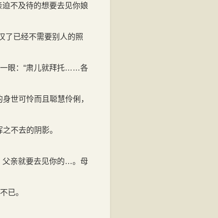
亲迫不及待的想要去见你娘
汉了已经不需要别人的照
一眼：“肃儿就拜托……各
的身世可怜而且聪慧伶俐，
挥之不去的阴影。
。父亲就要去见你的…。母
哭不已。