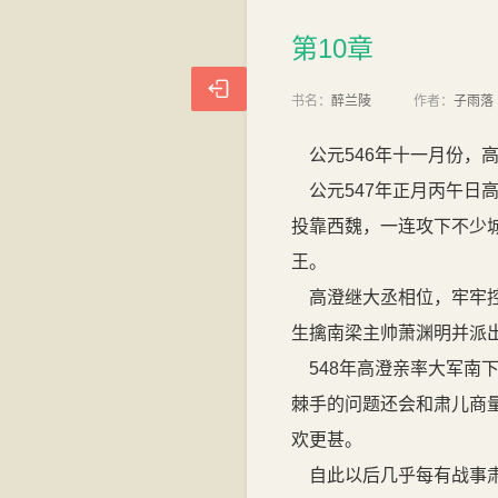
第10章
第10章

书名：
醉兰陵
作者：
子雨落
公元546年十一月份，
公元547年正月丙午日
投靠西魏，一连攻下不少
王。
高澄继大丞相位，牢牢控
生擒南梁主帅萧渊明并派
548年高澄亲率大军南
棘手的问题还会和肃儿商
欢更甚。
自此以后几乎每有战事肃