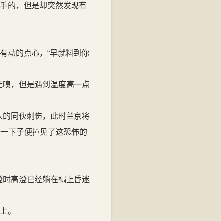
身手的，但是却突然发现有
有动的点心，“早就料到你
无嗅，但是遇到温度高一点
入的同伙刺伤，此时兰京将
，一下子便撞见了这恐怖的
澄时高澄已经躺在榻上昏迷
尖上。