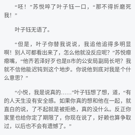
“呸！”苏悦啐了叶子钰一口，“那不得折磨死
我！”
叶子钰无语了。
“但是，叶子你替我说说，我追他追得多明显
啊！别人可都看出来了，怎么他就没反应呢？”苏悦瘪
瘪嘴，“他齐若泽好歹也是B市的公安局副局长吧？我
就不信他能迟钝到这个地步。你说他到底对我是个什
么意思？”
“小悦，我是说真的……”叶子钰想了想，道，“有
的人天生没有安全感。如果你真的想和他在一起，就
直白的说，了不起就是被拒绝，真的没什么。反正你
家里也给你定了期限了，你现在说了，好赖也算争取
过，以后也不会有遗憾了。”