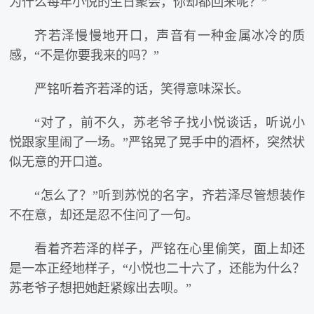
为什么每年小悦的生日聚会，你却都回来呢？”
齐若泽慢慢地开口，声音有一种金属冰冷的质
感，“不是你要我来的吗？”
严铭听着齐若泽的话，笑得意味深长。
“对了，前不久，苏老爷子找小悦谈话，听说小
悦跟家里闹了一场。”严铭晃了晃手中的酒杯，突然状
似无意的开口道。
“怎么了？”听到苏悦的名字，齐若泽尽管想装作
不在意，却还是忍不住问了一句。
看着齐若泽的样子，严铭在心里偷笑，面上却还
是一本正经地样子，“小悦也二十六了，还能为什么？
苏老爷子想把她赶紧嫁出去呗。”