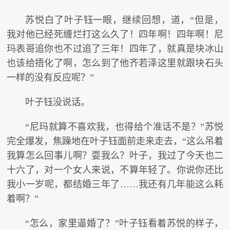
苏悦白了叶子钰一眼，继续回想，道，“但是，
我对他已经死缠烂打这么久了！四年啊！四年啊！尼
玛表哥追你也不过追了三年！四年了，就真是块冰山
也该给捂化了啊，怎么到了他齐若泽这里就跟块石头
一样的没有反应呢？”
叶子钰没说话。
“尼玛就算不喜欢我，也得给个准话不是？”苏悦
完全爆发，焦躁地在叶子钰面前走来走去，“这么吊着
我算怎么回事儿啊？耍我么？叶子，我过了今天也二
十六了，对一个女人来说，不算年轻了。你说你还比
我小一岁呢，都结婚三年了……我还有几年能这么耗
着啊？”
“怎么，家里逼婚了？”叶子钰看着苏悦的样子，