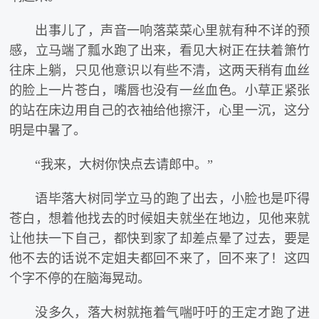
出事儿了，声音一响落菜菜心里就有种不详的预
感，立马端了瓢水跑了出来，看见大树正在扶着箫竹
往床上躺，只见他意识以有些不清，这两天稍有血丝
的脸上一片苍白，嘴唇也没有一丝血色。小草正紧张
的站在床边用自己的衣袖给他擦汗，心里一沉，这分
明是中暑了。
“我来，大树你快点去请郎中。”
语毕落大树同学立马的跑了出去，小脸也是吓得
苍白，想着他找去的时候姐夫就坐在地边，见他来就
让他扶一下自己，都快到家了却差点晕了过去，要是
他不去的话说不定姐夫都回不来了，回不来了！这四
个字不停的在脑海晃动。
没多久，落大树就拖着气喘吁吁的王定才跑了进