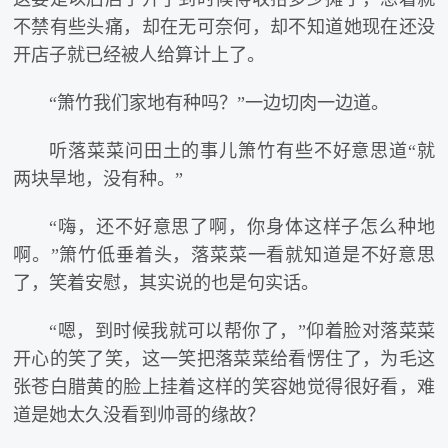
不禁有些头痛，却在无可奈何，却不知道她现在还没
开店子就已经被人给算计上了。
“箫竹我们家地有种吗？”一边切肉一边道。
听落菜菜问田土的事儿箫竹有些不好意思道“就
两块旱地，没有种。”
“嗨，还不好意思了啊，你身体这样子怎么种地
啊。”箫竹低垂着头，落菜菜一看就知道是不好意思
了，笑着安慰，其实说的也是句实话。
“嗯，到时候我就可以帮你了，”仰着脸对落菜菜
开心的笑了笑，这一笑把落菜菜给看愣住了，为毛这
张苍白腊黄的脸上挂着这样的笑容她觉得很好看，难
道是她太久没看到帅哥的缘故？