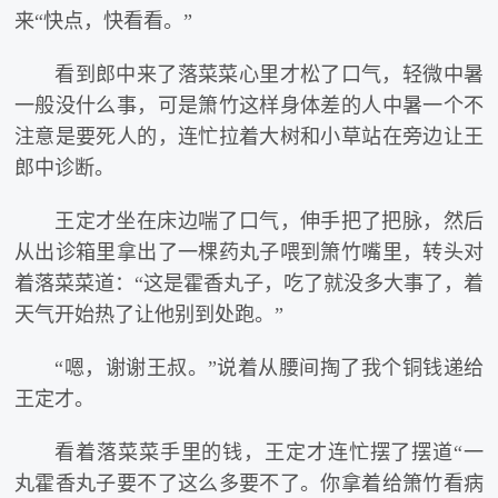
来“快点，快看看。”
看到郎中来了落菜菜心里才松了口气，轻微中暑
一般没什么事，可是箫竹这样身体差的人中暑一个不
注意是要死人的，连忙拉着大树和小草站在旁边让王
郎中诊断。
王定才坐在床边喘了口气，伸手把了把脉，然后
从出诊箱里拿出了一棵药丸子喂到箫竹嘴里，转头对
着落菜菜道：“这是霍香丸子，吃了就没多大事了，着
天气开始热了让他别到处跑。”
“嗯，谢谢王叔。”说着从腰间掏了我个铜钱递给
王定才。
看着落菜菜手里的钱，王定才连忙摆了摆道“一
丸霍香丸子要不了这么多要不了。你拿着给箫竹看病