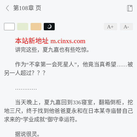


第108章 页
A+
A-

本站新地址 m.cinxs.com
讲完这些，夏九嘉也有些吃惊。
作为“不拿第一会死星人”，他竟当真希望……被
另一人超过？？？
…………
当天晚上，夏九嘉回到336寝室，翻箱倒柜，挖
地三尺，终于找到他爸爸夏永和在日本某寺庙替自己
求来的“学业成就”御守幸运符。
据说很灵。