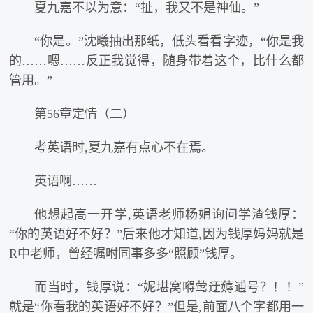
夏九嘉不以为意：“扯，我又不是神仙。”
“你是。”沈曦抽出那纸，低头看看字迹，“你是我
的……嗯……反正我觉得，随身带着这个，比什么都
管用。”
第56章定情（二）
考英语时,夏九嘉有点心不在焉。
英语啊……
他想起高一开学,英语老师杨娟询问学渣钱厚：
“你的英语好不好？”后来他才知道,因为钱厚妈妈就是
R中老师，曾经嘱咐同事多多“照顾”钱厚。
而当时，钱厚说：“妮堪窝嘚莺迂薅逋号？！！”
就是“你看我的英语好不好？”但是,前面八个字都用一