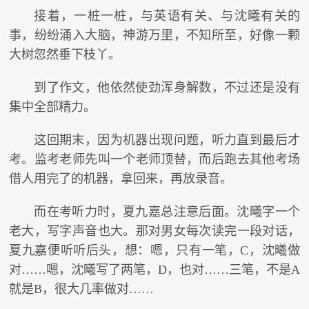
接着，一桩一桩，与英语有关、与沈曦有关的
事，纷纷涌入大脑，神游万里，不知所至，好像一颗
大树忽然垂下枝丫。
到了作文，他依然使劲浑身解数，不过还是没有
集中全部精力。
这回期末，因为机器出现问题，听力直到最后才
考。监考老师先叫一个老师顶替，而后跑去其他考场
借人用完了的机器，拿回来，再放录音。
而在考听力时，夏九嘉总注意后面。沈曦字一个
老大，写字声音也大。那对男女每次读完一段对话，
夏九嘉便听听后头，想：嗯，只有一笔，C，沈曦做
对……嗯，沈曦写了两笔，D，也对……三笔，不是A
就是B，很大几率做对……