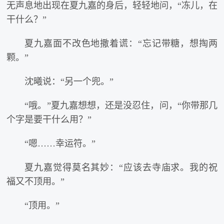
无声息地出现在夏九嘉的身后，轻轻地问，“冻儿，在
干什么？”
夏九嘉面不改色地撒着谎：“忘记带糖，想掏两
颗。”
沈曦说：“另一个兜。”
“哦。”夏九嘉想想，还是没忍住，问，“你带那几
个字是要干什么用？”
“嗯……幸运符。”
夏九嘉觉得莫名其妙：“应该去寺庙求。我的祝
福又不顶用。”
“顶用。”