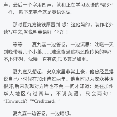
声，最后一个字用四声，就和正在学习汉语的“老外”
一样,一趟下来完全就是英语语调。
那时夏九嘉被钱厚雷到,想：这他妈的，装作老外
读写中文,就说明英语好了吗？！
等等……夏九嘉一边答卷，一边沉思：沈曦一天
到晚带着几个小弟……难道傻逼这病还能传染的吗？
不,也不对，沈曦一直有病,顶多算是加重。
夏九嘉又想起，安众家里非常土豪，他曾经显摆
说自己小时候在加州待过两年。他当时以为安众英语
很好,后来发现对方啥也不会,一问才知道：是在加州
华人地区待过两年，不说英语，只会两句：
“Howmuch？”“Creditcard。”
夏九嘉一边答卷，一边瞎想。