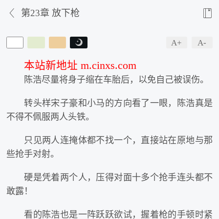


第23章 放下枪
A+
A-

本站新地址 m.cinxs.com
陈浩尽量将身子缩在车胎后，以免自己被误伤。
转头样宋子豪和小马的方向看了一眼，陈浩真是
不得不佩服两人头铁。
只见两人连掩体都不找一个，直接站在原地与那
些抢手对射。
硬是凭着两个人，压得对面十多个抢手连头都不
敢露！
看的陈浩也是一阵跃跃欲试，握着枪的手顿时紧