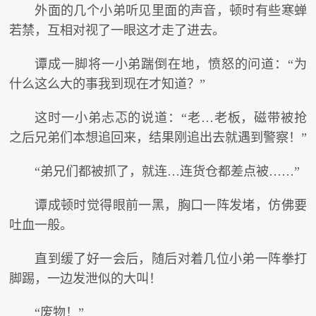
外面的几个小弟听见里面的声音，顿时有些寒蝉
若禁，互相对视了一眼这才走了进去。
谭成一脚将一小弟踹倒在地，愤怒的问道：“为
什么这么大的事我到现在才知道？”
这时一小弟忐忑的说道：“老…老板，磁带被抢
之后兄弟们本想追回来，结果刚追出去就遇到警察！”
“弟兄们都被抓了，就连…连货仓都差点被……”
谭成顿时觉得眼前一黑，胸口一阵发堵，仿佛要
吐血一般。
直到缓了好一会后，随后对着几位小弟一阵拳打
脚踢，一边发泄似的大叫！
“废物！”