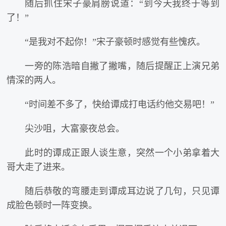
随后抓住宋子豪肩膀说道：“到今天我终于等到
了！”
“是我对不起你！”宋子豪顿时感觉有些愧疚。
一旁的陈浩暗自撇了撇嘴，随后提醒正上演兄弟
情深的两人。
“时间差不多了，快给谭成打电话约他交易吧！”
尖沙咀，大富豪夜总会。
此时的谭成正跟人谈生意，突然一个小弟拿着大
哥大走了进来。
随后恭敬的弯腰走到谭成耳边说了几句，只见谭
成脸色顿时一阵变换。