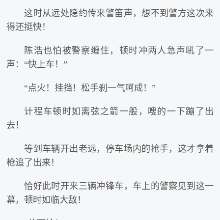
这时从远处隐约传来警笛声，想不到警方这次来
得还挺快！
陈浩也怕被警察缠住，顿时冲两人急声吼了一
声：“快上车！”
“点火！挂挡！松手刹一气呵成！”
计程车顿时如离弦之箭一般，嗖的一下蹦了出
去！
等到车辆开出老远，停车场内的抢手，这才拿着
枪追了出来！
恰好此时开来三辆冲锋车，车上的警察见到这一
幕，顿时如临大敌！