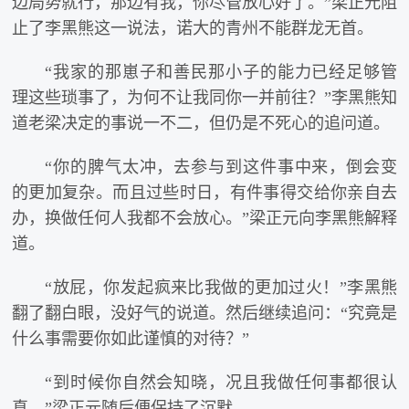
边局势就行，那边有我，你尽管放心好了。”梁正元阻
止了李黑熊这一说法，诺大的青州不能群龙无首。
“我家的那崽子和善民那小子的能力已经足够管
理这些琐事了，为何不让我同你一并前往？”李黑熊知
道老梁决定的事说一不二，但仍是不死心的追问道。
“你的脾气太冲，去参与到这件事中来，倒会变
的更加复杂。而且过些时日，有件事得交给你亲自去
办，换做任何人我都不会放心。”梁正元向李黑熊解释
道。
“放屁，你发起疯来比我做的更加过火！”李黑熊
翻了翻白眼，没好气的说道。然后继续追问：“究竟是
什么事需要你如此谨慎的对待？”
“到时候你自然会知晓，况且我做任何事都很认
真。”梁正元随后便保持了沉默。