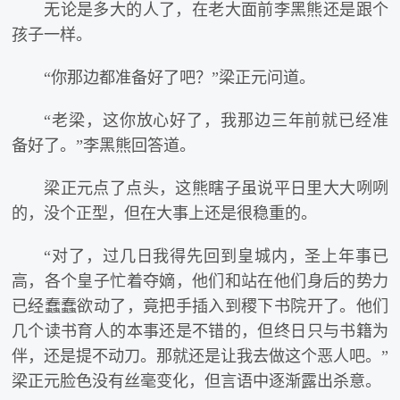
无论是多大的人了，在老大面前李黑熊还是跟个
孩子一样。
“你那边都准备好了吧？”梁正元问道。
“老梁，这你放心好了，我那边三年前就已经准
备好了。”李黑熊回答道。
梁正元点了点头，这熊瞎子虽说平日里大大咧咧
的，没个正型，但在大事上还是很稳重的。
“对了，过几日我得先回到皇城内，圣上年事已
高，各个皇子忙着夺嫡，他们和站在他们身后的势力
已经蠢蠢欲动了，竟把手插入到稷下书院开了。他们
几个读书育人的本事还是不错的，但终日只与书籍为
伴，还是提不动刀。那就还是让我去做这个恶人吧。”
梁正元脸色没有丝毫变化，但言语中逐渐露出杀意。