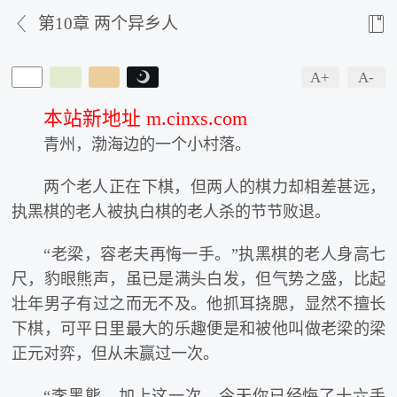


第10章 两个异乡人
A+
A-

本站新地址 m.cinxs.com
青州，渤海边的一个小村落。
两个老人正在下棋，但两人的棋力却相差甚远，
执黑棋的老人被执白棋的老人杀的节节败退。
“老梁，容老夫再悔一手。”执黑棋的老人身高七
尺，豹眼熊声，虽已是满头白发，但气势之盛，比起
壮年男子有过之而无不及。他抓耳挠腮，显然不擅长
下棋，可平日里最大的乐趣便是和被他叫做老梁的梁
正元对弈，但从未赢过一次。
“李黑熊，加上这一次，今天你已经悔了十六手