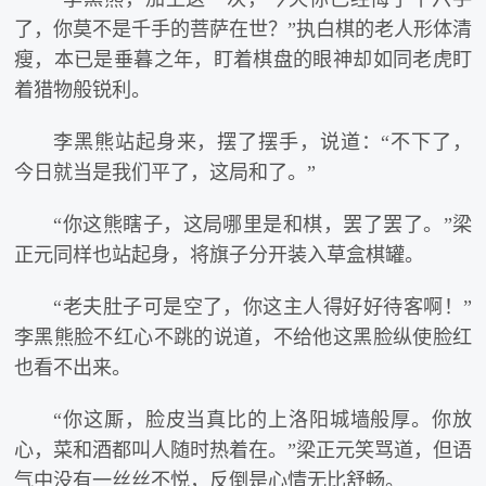
了，你莫不是千手的菩萨在世？”执白棋的老人形体清
瘦，本已是垂暮之年，盯着棋盘的眼神却如同老虎盯
着猎物般锐利。
李黑熊站起身来，摆了摆手，说道：“不下了，
今日就当是我们平了，这局和了。”
“你这熊瞎子，这局哪里是和棋，罢了罢了。”梁
正元同样也站起身，将旗子分开装入草盒棋罐。
“老夫肚子可是空了，你这主人得好好待客啊！”
李黑熊脸不红心不跳的说道，不给他这黑脸纵使脸红
也看不出来。
“你这厮，脸皮当真比的上洛阳城墙般厚。你放
心，菜和酒都叫人随时热着在。”梁正元笑骂道，但语
气中没有一丝丝不悦，反倒是心情无比舒畅。