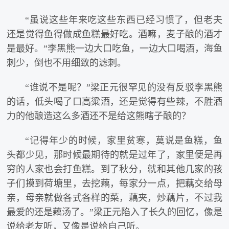
“虽说这些年来吃这些东西已经习惯了，但老夫
还是觉得鱼得做成鱼糕最好吃。酒嘛，麦子酿的酒才
是最好。”李黑熊一边大口吃鱼，一边大口喝酒，海鱼
刺少，倒也不用细致的滤刺。
“谁说不是呢？”梁正元很罕见的没有反驳李黑熊
的话，低头喝了口高粱酒，还是觉得有些辣，不胜酒
力的他酿造这么多酒还不是给这熊瞎子酿的？
“记得年少的时候，家里贫寒，莫说是鱼糕，鱼
头都少见，那时候最期待的就是过年了，家里便是再
穷的人家也会打鱼糕。到了秋分，就和其他几家的孩
子们摸到荷塘里，去挖藕，每家分一点，把藕交给母
亲，母亲就做各式各样的菜，藕夹，炒藕片，不过我
最爱的还是藕汤了。”梁正元陷入了长久的回忆，像是
说给老友听，又像是说给自己听。