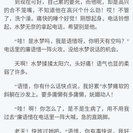
到现在可好，自己累的要死，而他呢，却是高兴
的合不笼嘴，不知道他在高兴个什么劲！哎！不管
了，洗个澡。痛快的睡个好觉！刚想起身，电话铃想
起，水梦无奈的拿起电话，希望别是他。
“哇！是水梦吗，我是语惜呀，你明天有空吗？”
电话里的廉语惜一阵火攻，没给水梦说话的机会。
天啊！水梦揉揉太阳穴，头好痛！语气也显的柔
弱了许多。
“语惜，你有什么话快点说，我好累”水梦瘫软的
斜躺在沙发上。要多庸懒有多庸懒，妩媚动人！
“哇！啊！你怎么了，是不是生病了，用不用我
过去”廉语惜在电话里一阵大喊，急的直跳脚。
老天！快放过她吧。“语惜，你有事快说，我好