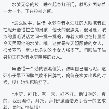
水梦无奈的披上睡衣起身打开门，就见外面站着
一大一小，正在拉扯之间。
“怎么回事，语惜”水梦睁着水汪汪的大眼瞧着正
在甩开语惜拉住的男孩，他长的很漂亮，很可爱，浓
浓的眉毛说话之间一挑一挑的，睁着大眼也在打量着
今天照顾他的水梦。哦！这就是今天照顾他的女人，
很美丽吗，至少比身边这个女人强多了。斜眼瞄了瞄
身边正在对着水梦陪笑的女人。
廉语惜一个劲的裂嘴傻笑，谁叫自己理亏呢。这
死小子早不闹脾气晚不闹脾气，偏偏在水梦出现的时
候，哎！她伤死脑筋了。
“水梦，拜托，就一天，好不好。他很乖的。真
的，我没骗你。拜托，拜托”廉语惜双手合十的乞求
着，显的可怜惜惜！