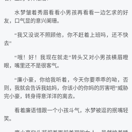
水梦皱着秀眉看看小男孩再看看一边乞求的好
友，口气显的意兴阑珊。
“我又没说不照顾他，你不赶着上班吗，还不快
去”
“哦！好！我现在就走”转头又对小男孩横眉瞪
眼，嘴里还不是很客气。
“廉小豪，你给我听着，今天你要乖乖的呦，否
则，我就会告诉我姑妈，你该小的你妈的厉害吧”威胁
完小豪，转身得意洋洋的离去。
看着廉语惜跟一个小孩斗气，水梦被逗的抿嘴轻
笑。