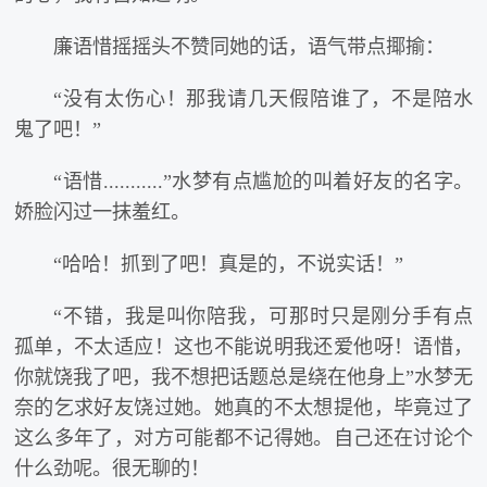
廉语惜摇摇头不赞同她的话，语气带点揶揄：
“没有太伤心！那我请几天假陪谁了，不是陪水
鬼了吧！”
“语惜...........”水梦有点尴尬的叫着好友的名字。
娇脸闪过一抹羞红。
“哈哈！抓到了吧！真是的，不说实话！”
“不错，我是叫你陪我，可那时只是刚分手有点
孤单，不太适应！这也不能说明我还爱他呀！语惜，
你就饶我了吧，我不想把话题总是绕在他身上”水梦无
奈的乞求好友饶过她。她真的不太想提他，毕竟过了
这么多年了，对方可能都不记得她。自己还在讨论个
什么劲呢。很无聊的！