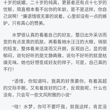
十岁的妩媚，二十岁的纯真，更甚者还有点十七岁的
忧郁，简直根本看不出你的年龄，是不是这样，你自
己说啊！”廉语惜很无辜的说着，心里却没有一点的嫉
妒，只有真心的赞美。
水梦很认真的看着自己的好友，整日出外采访而
变的有点发黑的肌肤，再看看她水汪汪的大眼，俏丽
的短发，整体看来活泼而又开朗，反观自己，显的很
郁闷，说句好听的是文静典雅，说句不好听的就是枯
燥无味。她也好想变成好友的样子，可是，自己真的
不行！
“语惜，你知道吗，我真的好羡慕你，有着高超
的交际手腕，又有着良好的口才，反观我呢，什么也
没有，只会写一些文风附雅的小说”
“哇！水梦，你可不要吓我，就我这样，肯定没