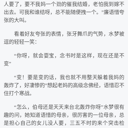
人要了，要不我妈一个劲的催我结婚，老怕我到嫁不
出去。可我和谁结呀，总不能随便拽一个。”廉语惜夸
张的大叫。
看着好友夸张的表情，张牙舞爪的气势，水梦被
逗的轻轻一笑：
“你呀，就会耍宝，念书时是这样，现在还是不
变”
“变！要是变的话，我也就不用整天躲着我妈的
轰炸了，好凄惨的”想起老妈的高级念佛经，语惜忍不
住打个寒战。
“怎么，伯母还是天天来台北轰炸你呀”水梦很有
趣的问，她知道语惜的母亲，很厉害的一位母亲，总
是担心自己的女儿没人要，三五不时的来个突击检