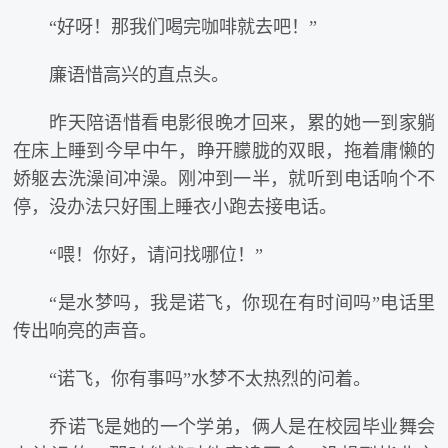
“好呀！那我们喝完咖啡就去吧！”
廉语惜高兴的直点头。
昨天陪语惜看电影很晚才回来，累的她一到家躺
在床上睡到今早中午，睁开朦胧的双眼，拖着庸懒的
娇躯去洗澡间冲澡。刚冲到一半，就听到电话响个不
停，没办法只好围上睡衣小跑去接电话。
“喂！你好，请问找哪位！”
“是水梦吗，我是诺飞，你现在有时间吗”电话里
传出响亮的声音。
“诺飞，你有事吗”水梦不太热烈的问着。
乔诺飞是她的一个学弟，俩人是在校园毕业舞会