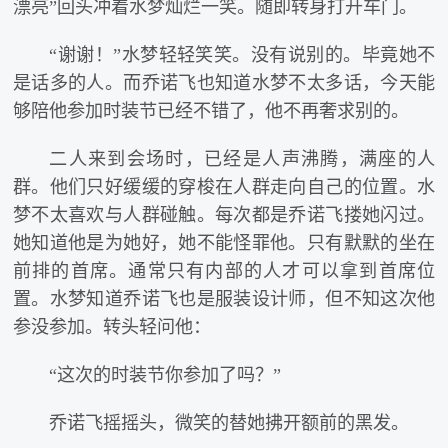
漂亮”回头冲着水梦灿烂一笑。随即转身打开车门。
“谢谢！”水梦轻轻笑笑。没有说别的。毕竟她不
是话多的人。而乔诺飞也知道水梦不太多话，今天能
够陪他参加时装节已经不错了，他不再奢求别的。
二人来到会场时，已经是人声沸腾，满座的人
群。他们只好缓缓的穿梭在人群走向自己的位置。水
梦不太喜欢与人群碰触。每次都是乔诺飞搂她闪过。
她知道他是为她好，她不能怪罪他。只有默默的坐在
前排的首席。通常只有内部的人才可以拿到首席位
置。水梦知道乔诺飞也是服装设计师，但不知这次他
参没参加。转头轻问他：
“这次的时装节你参加了吗？”
乔诺飞摇摇头，微笑的替她拂开额前的黑发。