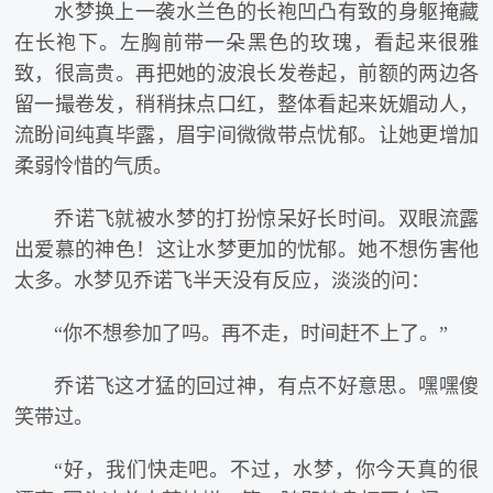
水梦换上一袭水兰色的长袍凹凸有致的身躯掩藏
在长袍下。左胸前带一朵黑色的玫瑰，看起来很雅
致，很高贵。再把她的波浪长发卷起，前额的两边各
留一撮卷发，稍稍抹点口红，整体看起来妩媚动人，
流盼间纯真毕露，眉宇间微微带点忧郁。让她更增加
柔弱怜惜的气质。
乔诺飞就被水梦的打扮惊呆好长时间。双眼流露
出爱慕的神色！这让水梦更加的忧郁。她不想伤害他
太多。水梦见乔诺飞半天没有反应，淡淡的问：
“你不想参加了吗。再不走，时间赶不上了。”
乔诺飞这才猛的回过神，有点不好意思。嘿嘿傻
笑带过。
“好，我们快走吧。不过，水梦，你今天真的很