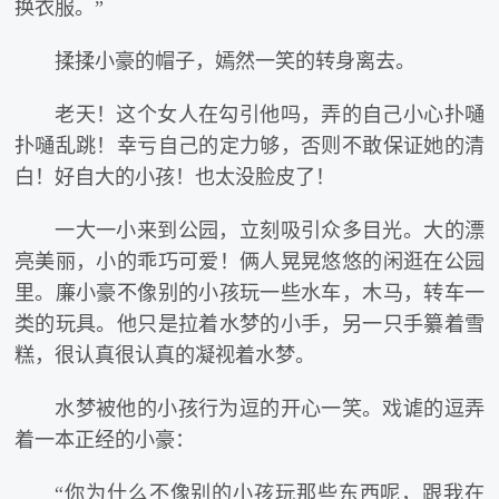
换衣服。”
揉揉小豪的帽子，嫣然一笑的转身离去。
老天！这个女人在勾引他吗，弄的自己小心扑嗵
扑嗵乱跳！幸亏自己的定力够，否则不敢保证她的清
白！好自大的小孩！也太没脸皮了！
一大一小来到公园，立刻吸引众多目光。大的漂
亮美丽，小的乖巧可爱！俩人晃晃悠悠的闲逛在公园
里。廉小豪不像别的小孩玩一些水车，木马，转车一
类的玩具。他只是拉着水梦的小手，另一只手纂着雪
糕，很认真很认真的凝视着水梦。
水梦被他的小孩行为逗的开心一笑。戏谑的逗弄
着一本正经的小豪：
“你为什么不像别的小孩玩那些东西呢，跟我在