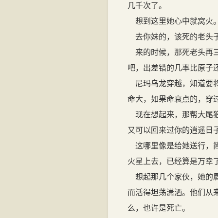
几千次了。
想到这里她心中就窝火
去你妹的，该死的老头子
来的时候，那死老头再三
吧，出差错的几率比原子还
尼玛乌龙穿越，知道要将
命大，如果命衰点的，穿
现在想起来，那帮大尾狼
又可以回来过你的逍遥日
这哪里像是给她送行，简
火星上去，已经算是万幸
想起那几个家伙，她的唇
而活得坦荡潇洒。他们从
么，也许是死亡。