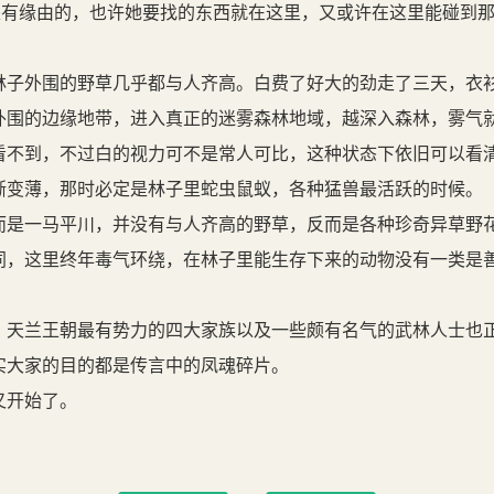
是有缘由的，也许她要找的东西就在这里，又或许在这里能碰到
子外围的野草几乎都与人齐高。白费了好大的劲走了三天，衣
外围的边缘地带，进入真正的迷雾森林地域，越深入森林，雾气
看不到，不过白的视力可不是常人可比，这种状态下依旧可以看
渐变薄，那时必定是林子里蛇虫鼠蚁，各种猛兽最活跃的时候。
是一马平川，并没有与人齐高的野草，反而是各种珍奇异草野
，这里终年毒气环绕，在林子里能生存下来的动物没有一类是
。
天兰王朝最有势力的四大家族以及一些颇有名气的武林人士也
实大家的目的都是传言中的凤魂碎片。
又开始了。