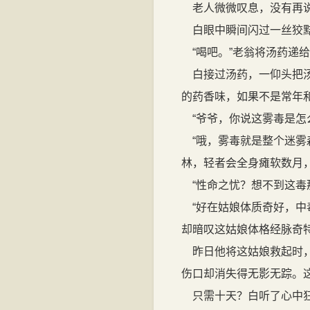
老人微微叹息，没有再
白眼中瞬间闪过一丝狡黠
“喝吧。”老翁将汤药递
白接过汤药，一仰头把汤
的药香味，如果不是常年
“爷爷，你说这雾毒是怎
“哦，雾毒就是整个迷雾
林，轻者会全身瘫软数月
“性命之忧？想不到这毒
“好在姑娘体质奇好，中
却暗叹这姑娘体格经脉奇
昨日他将这姑娘救起时，
伤口却消失得无影无踪。
只需十天？白听了心中狂