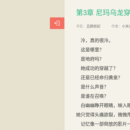
第3章 尼玛乌龙穿越
第3章 尼玛乌龙

书名：
丑颜妖妃
作者：
小米
冷，真的很冷。
这是哪里？
是地府吗？
她成功的穿越了？
还是已经命归黄泉？
是什么声音？
是谁在召唤？
白幽幽睁开眼睛，映入眼
她只觉得头痛欲裂，微微
记忆像一部倒放的影片一