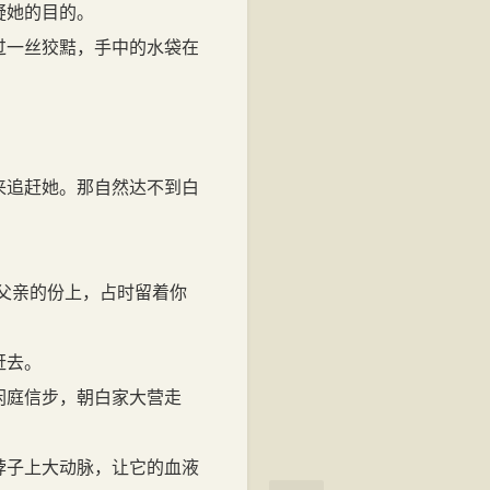
疑她的目的。
过一丝狡黠，手中的水袋在
来追赶她。那自然达不到白
父亲的份上，占时留着你
赶去。
闲庭信步，朝白家大营走
脖子上大动脉，让它的血液