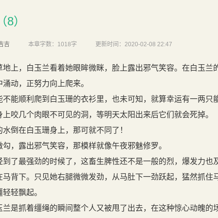
（8）
吉吉
本章字数：
1018字
更新时间：
2020-02-08 22:47
地上，白玉兰看着她眼眸微眯，脸上露出邪气笑容。在白玉兰
中涌动，正努力向上爬来。
不能顺利爬到白玉珊的衣衫里，也未可知，就算幸运有一两只
身上咬几个肉眼不可见的洞，等明天太阳出来后它们就会死掉。
水倒在白玉珊身上，那可就不同了！
勾，露出邪气笑容，那模样就像午夜邪魅修罗。
到了最强劲的时候了，这畜生脾性还不是一般的烈，爆发力也
在马背下。只见她右腿微微发劲，从马肚下一劲跃起，猛然抓住
缰轻轻飘起。
兰是抓着缰绳的瞬间整个人又被甩了出去，在这种惊心动魄的