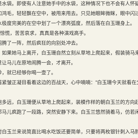
是水袋。即使有人注意她手中的水袋，这种情况下也不会有人怀
鸿毛，轻轻飘在空中，被甩来甩去。只见她眼眸微眯，眼中闪
水极度完美的在空中划了一个漂亮弧度，然后落在白玉珊身上。
脸惊慌，苦苦哀求，真真是各种演戏高手。
腾了一阵，然后疯狂的向别处冲去。
如果她马上离开，白玉珊自然立刻从草地上爬起来，假装骑马
意让马儿在原地闹腾一会，才离开。
，就已经够你喝一壶了。
紧皱正凝目看着这边的百战天，心中喃喃：“白玉珊今天就看在
多远，白玉珊便从草地上爬起来，装模作样的朝白玉兰的方向
马儿疯跑了一段路，突然安静下来。白玉兰悠然骑着马，仿若
白玉兰来说简直比喝水吃饭还要简单，只要将两枚银针刺入马