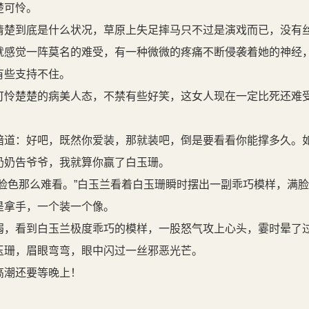
楚可怜。
楚到底是什么状况，草原上失足摔马只不过是演戏而已，没有
就感觉一阵莫名的难受，有一种微微的疼痛不断侵袭着她的神经
有些支持不住。
怜楚楚的病美人态，不禁有些好笑，这女人现在一定比死还难
道：好吧，既然你爱装，那就装吧，倒是要看看你能撑多久。
奶奶告爷爷，我就算你赢了白玉珊。
脸色那么难看。”白玉兰看着白玉珊瞬时摆出一副乖巧模样，满
拿手，一个装一个像。
，看到白玉兰极度乖巧的模样，一股怒气攻上心头，霎时晕了
珊，眉眼弯弯，眼中闪过一丝邪恶光芒。
潮还要等晚上！