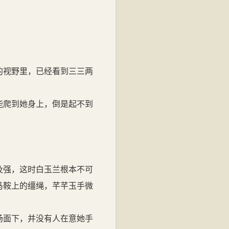
阅读至0%
的视野里，已经看到三三两
能爬到她身上，倒是起不到
及强，这时白玉兰根本不可
马鞍上的缰绳，芊芊玉手微
场面下，并没有人在意她手