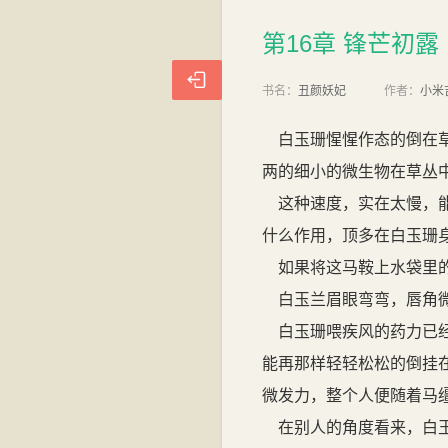
第16章 锋芒初露（8）
第16章 锋芒初露

书名：
丑颜妖妃
作者：
小米
白玉珊惺惺作态的倒在草
两的细小的微生物在草丛
这种速度，实在太慢，能
什么作用，顶多在白玉珊
如果将这马鞍上水袋里的
白玉兰眉眼弯弯，唇角微
白玉珊喂疾风的药力已经
能再那样轻轻松松的倒挂
微发力，整个人便随着马
在别人的角度看来，白玉