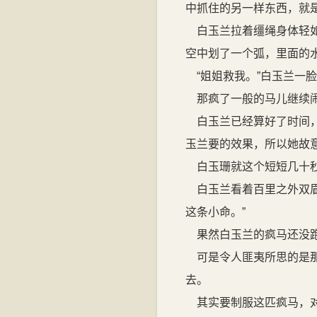
中抓住的另一样东西，就
白玉兰拉着缰绳身体轻如
空中划了一个弧，里面的
“姐姐救我。”白玉兰一
那疯了一般的马儿继续闹
白玉兰已经算好了时间，
玉兰要的效果，所以她故
白玉珊就这个短短几十秒
白玉兰看着百里之外双眉
这条小命。”
果然白玉兰的疯马还没跑
可是令人匪夷所思的是那
去。
其实要制服这匹疯马，对