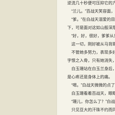
逆流几十秒便可压抑它的
“兰儿。”百战天笑容面
“爹。”在白战天溺爱的
下，可是面对这如山般深
“好，好，很好，爹爹从
这一切，刚好被从马背跳
不管她多努力，表现多好
字恨之入骨，只有她消失
白玉珊站在白玉兰身后，
是心疼还是身体上的痛。
“嗯。”白战天微微的点
白玉珊看着百战天，眼眶
“珊儿，你怎么了？”白
只见豆大的汗珠不约而同