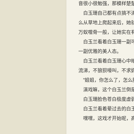
音很小很勉强，那模样楚
白玉珊自己都有点搞不清
么从草地上爬起来后，她
万蚁噬骨一般，让她实在
白玉兰看着白玉珊一副可
一副优雅的美人态。
白玉兰看着白玉珊心中暗
流涕，不狼狈嚎叫，不求
“姐姐，你怎么了，怎么
演戏嘛，这个白玉兰倒是
白玉珊脸色苍白极度虚弱
白玉兰看着晕过去的白玉
嘿嘿，这戏才开始呢，高